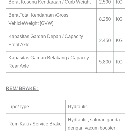
Berat Kosong Kendaraan / Curb Weight
2.590
KG
BeratTotal Kendaraan /Gross
8.250
KG
VehicleWeight [GVW]
Kapasitas Gardan Depan / Capacity
2.450
KG
Front Axle
Kapasitas Gardan Belakang / Capacity
5.800
KG
Rear Axle
REM/ BRAKE :
Tipe/Type
Hydraulic
Hydraulic, saluran ganda
Rem Kaki / Service Brake
dengan vacum booster