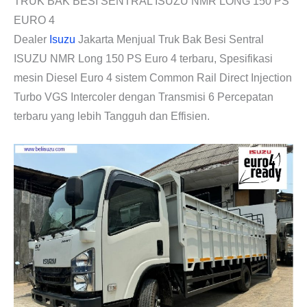
TRUK BAK BESI SENTRAL ISUZU NMR LONG 150 PS
EURO 4
Dealer
Isuzu
Jakarta Menjual Truk Bak Besi Sentral
ISUZU NMR Long 150 PS Euro 4 terbaru, Spesifikasi
mesin Diesel Euro 4 sistem Common Rail Direct Injection
Turbo VGS Intercoler dengan Transmisi 6 Percepatan
terbaru yang lebih Tangguh dan Effisien.