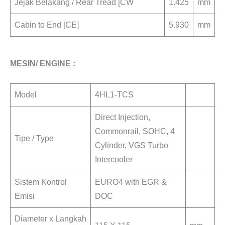
Jejak Belakang / Rear Tread [CW
1.425
mm
Cabin to End [CE]
5.930
mm
MESIN/ ENGINE :
Model
4HL1-TCS
Direct Injection,
Commonrail, SOHC, 4
Tipe / Type
Cylinder, VGS Turbo
Intercooler
Sistem Kontrol
EURO4 with EGR &
Emisi
DOC
Diameter x Langkah