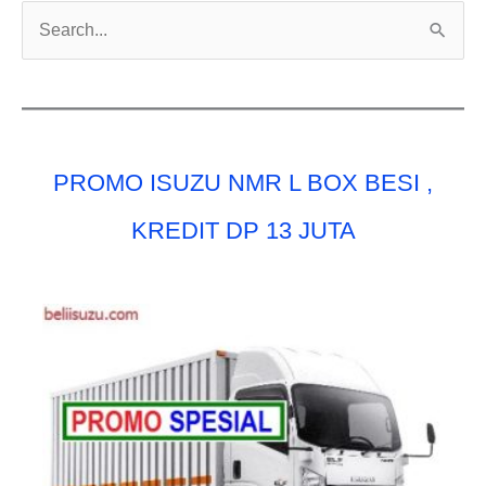
C
a
r
i
u
PROMO ISUZU NMR L BOX BESI ,
n
t
KREDIT DP 13 JUTA
u
k
: