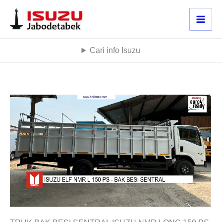
Lewati
ke
konten
Cari info Isuzu