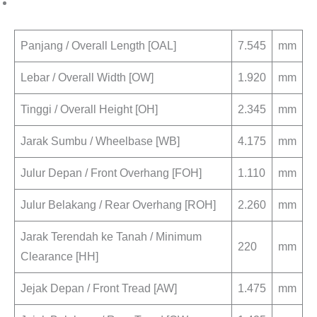
Panjang / Overall Length [OAL]
7.545
mm
Lebar / Overall Width [OW]
1.920
mm
Tinggi / Overall Height [OH]
2.345
mm
Jarak Sumbu / Wheelbase [WB]
4.175
mm
Julur Depan / Front Overhang [FOH]
1.110
mm
Julur Belakang / Rear Overhang [ROH]
2.260
mm
Jarak Terendah ke Tanah / Minimum
220
mm
Clearance [HH]
Jejak Depan / Front Tread [AW]
1.475
mm