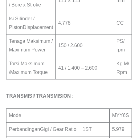
115 X 115
mm
/ Bore x Stroke
Isi Silinder /
4.778
CC
PistonDisplacement
Tenaga Maksimum /
PS/
150 / 2.600
Maximum Power
rpm
Torsi Maksimum
Kg.M/
41 / 1.400 – 2.600
/Maximum Torque
Rpm
TRANSMISI/ TRANSMISION :
Mode
MYY6S
PerbandinganGigi / Gear Ratio
1ST
5.979