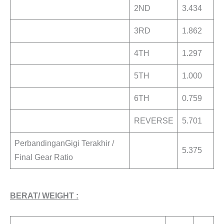
2ND
3.434
3RD
1.862
4TH
1.297
5TH
1.000
6TH
0.759
REVERSE
5.701
PerbandinganGigi Terakhir /
5.375
Final Gear Ratio
BERAT/ WEIGHT :