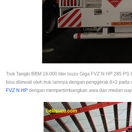
Truk Tangki BBM 16.000 liter isuzu Giga FVZ N HP 285 PS 
bisa dilewati oleh truk lainnya dengan penggerak 6×2 pada
FVZ N HP
dengan mempertimbangkan area dan medan suppl