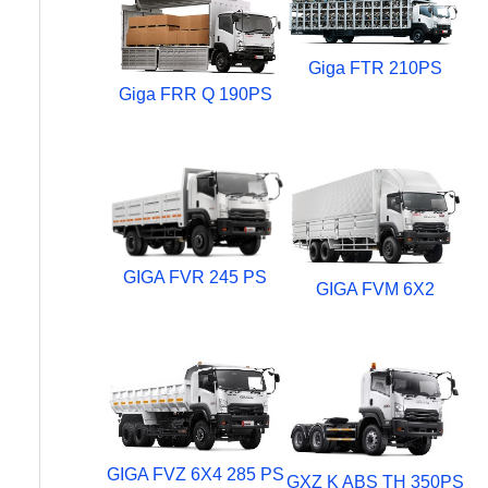
Giga FTR 210PS
Giga FRR Q 190PS
GIGA FVR 245 PS
GIGA FVM 6X2
GIGA FVZ 6X4 285 PS
GXZ K ABS TH 350PS