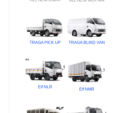
ALL NEW MUX 4x4
TRAGA PICK UP
TRAGA BLIND VAN
Elf NLR
Elf NMR