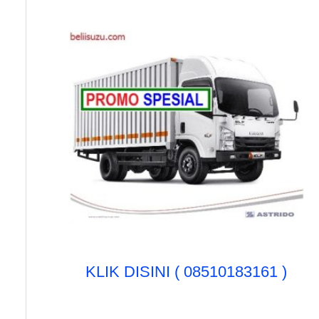
u
k
:
KLIK DISINI ( 08510183161 )