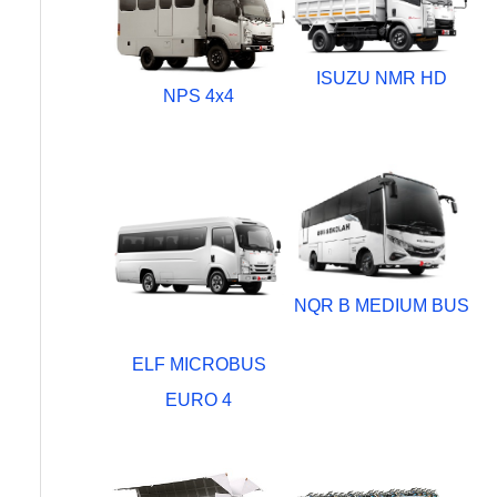
ISUZU NMR HD
NPS 4x4
NQR B MEDIUM BUS
ELF MICROBUS
EURO 4