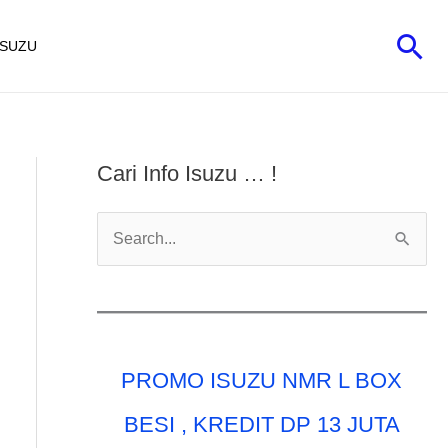
Car
ISUZU
Cari Info Isuzu … !
C
a
r
i
u
PROMO ISUZU NMR L BOX
n
t
BESI , KREDIT DP 13 JUTA